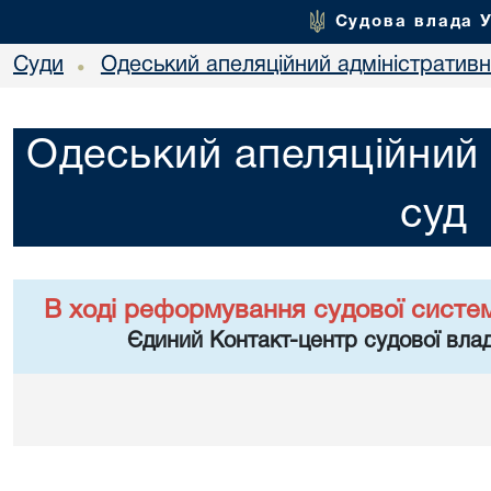
Судова влада 
Суди
Одеський апеляційний адміністративн
•
Одеський апеляційний 
суд
В ході реформування судової систе
Єдиний Контакт-центр судової влад