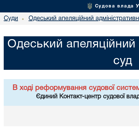
Судова влада 
Суди
Одеський апеляційний адміністративн
•
Одеський апеляційний 
суд
В ході реформування судової систе
Єдиний Контакт-центр судової влад