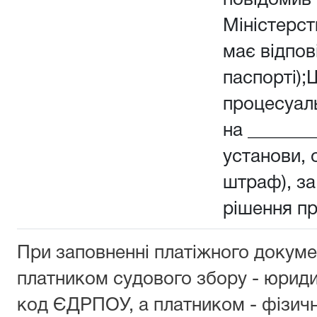
повідомив 
Міністерств
має відпов
паспорті);
процесуал
на _______
установи, о
штраф), з
рішення п
При заповненні платіжного докуме
платником судового збору - юрид
код ЄДРПОУ, а платником - фізич