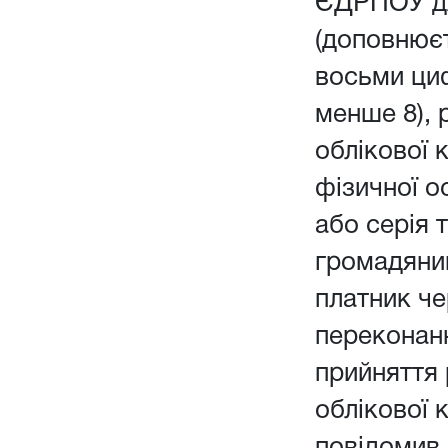
ЄДРПОУ дл
(доповнюєт
восьми ци
менше 8), 
облікової 
фізичної о
або серія 
громадянин
платник чер
переконанн
прийняття
облікової 