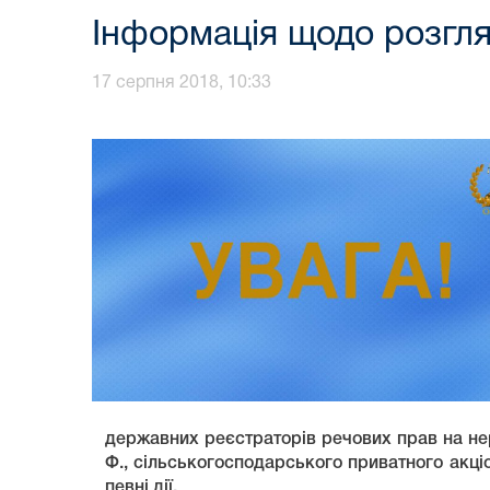
Інформація щодо розгля
17 серпня 2018, 10:33
державних реєстраторів речових прав на неру
Ф., сільськогосподарського приватного акці
певні дії.