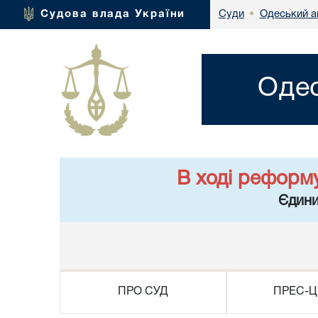
Одеський а
Судова влада України
Суди
•
Одес
В ході реформ
Єдини
ПРО СУД
ПРЕС-Ц