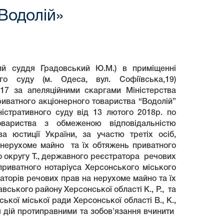
Водолій»
ий суддя Градовський Ю.М.) в приміщенні
ого суду (м. Одеса, вул. Софіївська,19)
17 за апеляційними скаргами Міністерства
риватного акціонерного товариства “Водолій”
істративного суду від 13 лютого 2018р. по
овариства з обмеженою відповідальністю
а юстиції України, за участю третіх осіб,
нерухоме майно та їх обтяжень приватного
о округу Т., державного реєстратора речових
приватного нотаріуса Херсонського міського
аторів речових прав на нерухоме майно та їх
ського району Херсонської області К., Р., та
кої міської ради Херсонської області В., К.,
я дій протиправними та зобов'язання вчинити