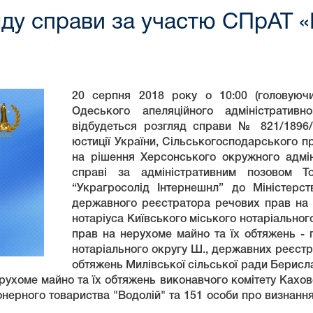
ду справи за участю СПрАТ «
20 cерпня 2018 року о 10:00 (головуюч
Одеського апеляційного адміністративн
відбудеться розгляд справи № 821/1896/
юстиції України, Сільськогосподарського п
на рішення Херсонського окружного адмін
справі за адміністративним позовом Т
“Украгросолід Інтернешнл” до Міністерств
державного реєстратора речових прав на 
нотаріуса Київського міського нотаріальног
прав на нерухоме майно та їх обтяжень - 
нотаріального округу Ш., державних реєстр
обтяжень Милівської сільської ради Берислав
хоме майно та їх обтяжень виконавчого комітету Каховсь
онерного товариства "Водолій" та 151 особи про визнанн