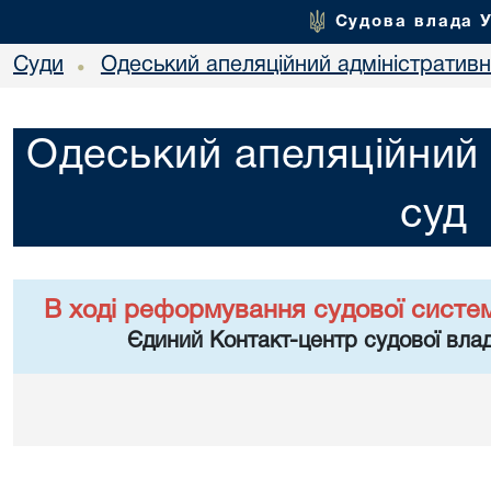
Судова влада 
Суди
Одеський апеляційний адміністративн
•
Одеський апеляційний 
суд
В ході реформування судової систе
Єдиний Контакт-центр судової влад