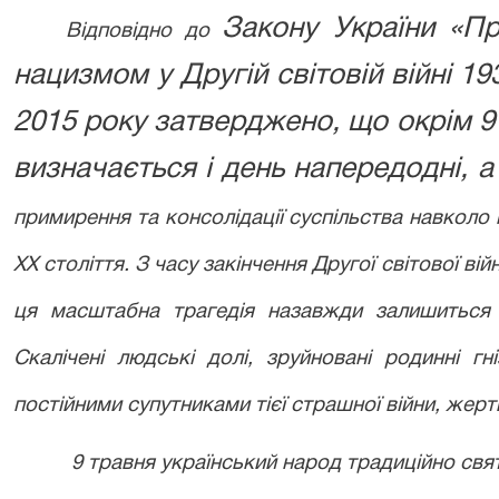
Закону України «П
Відповідно до
нацизмом у Другій світовій війні 19
2015 року затверджено, що окрім 
визначається і день напередодні, а
примирення та консолідації суспільства навколо 
XX
століття. З часу закінчення Другої світової ві
ця масштабна трагедія назавжди залишиться 
Скалічені людські долі, зруйновані родинні гн
постійними супутниками тієї страшної війни, жертв
9 травня український народ традиційно св