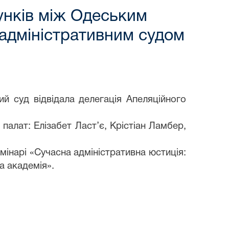
унків між Одеським
 адміністративним судом
ий суд відвідала делегація Апеляційного
 палат: Елізабет Ласт
’
є, Крістіан Ламбер,
мінарі «Сучасна адміністративна юстиція:
а академія».