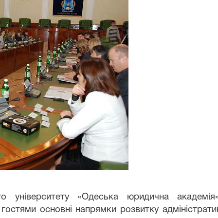
го університету «Одеська юридична академі
остями основні напрямки розвитку адміністративно