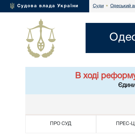
Одеський а
Судова влада України
Суди
•
Одес
В ході реформ
Єдини
ПРО СУД
ПРЕС-Ц