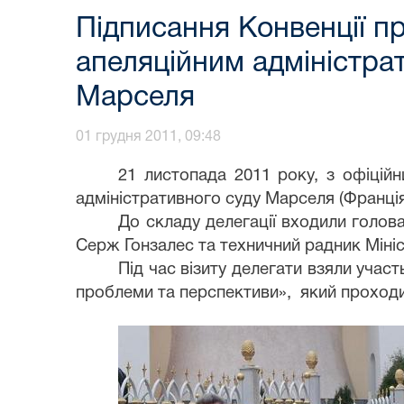
Підписання Конвенції п
апеляційним адміністра
Марселя
01 грудня 2011, 09:48
21 листопада 2011 року,
з
офіційн
адміністративного суду Марселя
(Франція
До складу делегації входили голов
Серж Гонзалес та техничний радник Міні
Під час візиту делегати взяли учас
проблеми та перспективи», який проходи