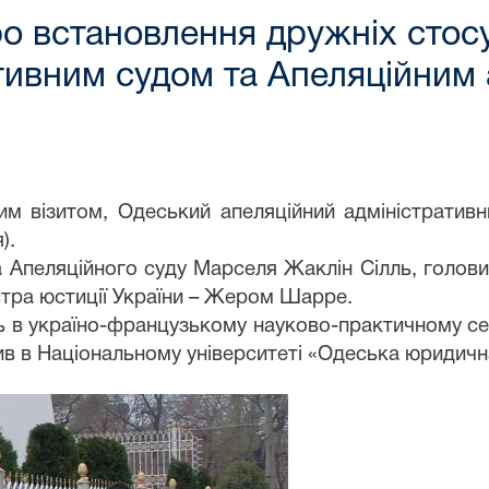
ро встановлення дружніх стос
тивним судом та Апеляційним
им
візит
ом
, Одеський апеляційний адміністративн
)
.
а Апеляційного суду Марселя Жаклін Сілль, голови
стра юстиції України – Жером Шарре.
ть в україно-французькому науково-практичному се
в в Національному університеті «Одеська юридичн