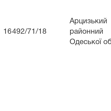
Арцизький
16
492/71/18
районни
Одеської об