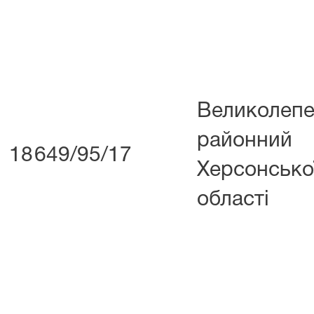
Великолепе
районни
18
649/95/17
Херсонсько
області