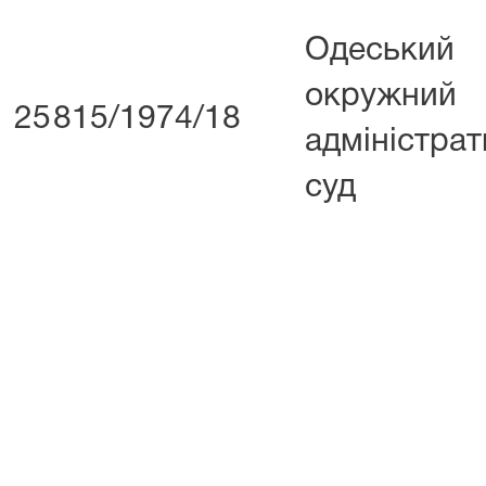
Одеський
окружний
25
815/1974/18
адміністра
суд