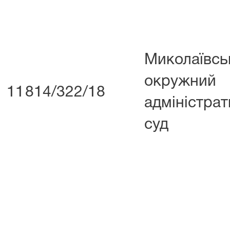
Миколаївсь
окружний
11
814/322/18
адміністра
суд