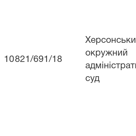
Херсонськ
окружний
10
821/691/18
адміністра
суд