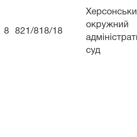
Херсонськ
окружний
8
821/818/18
адміністра
суд