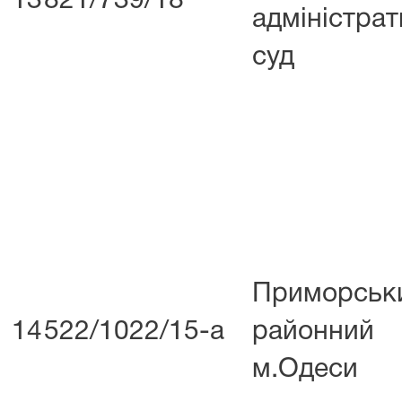
13
821/739/18
адміністра
суд
Приморськ
14
522/1022/15-а
районни
м.Одеси