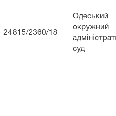
Одеський
окружний
24
815/2360/18
адміністра
суд