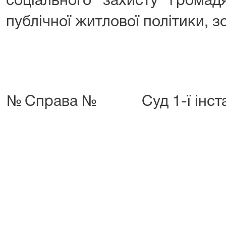
соціального захисту громад
публічної житлової політики, з
№
Справа №
Суд 1-ї інст