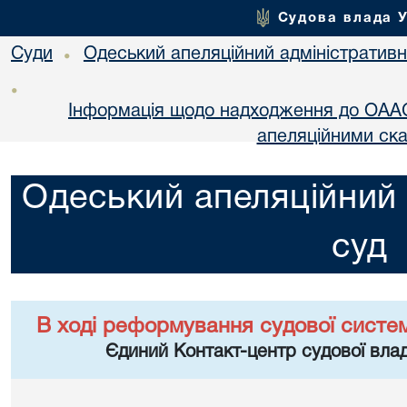
Судова влада 
Суди
Одеський апеляційний адміністративн
•
•
Інформація щодо надходження до OААС
апеляційними ск
Одеський апеляційний 
суд
В ході реформування судової систе
Єдиний Контакт-центр судової влад