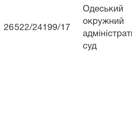
Одеський
окружний
26
522/24199/17
адміністра
суд