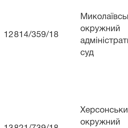
Миколаївсь
окружний
12
814/359/18
адміністра
суд
Херсонськ
окружний