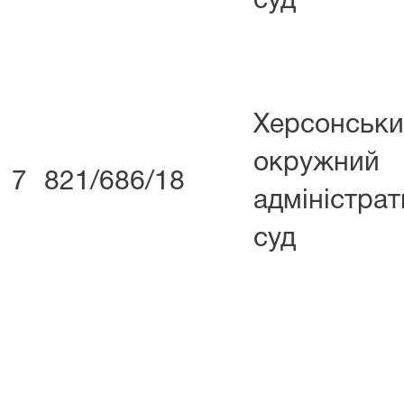
суд
Херсонськ
окружний
7
821/686/18
адміністра
суд