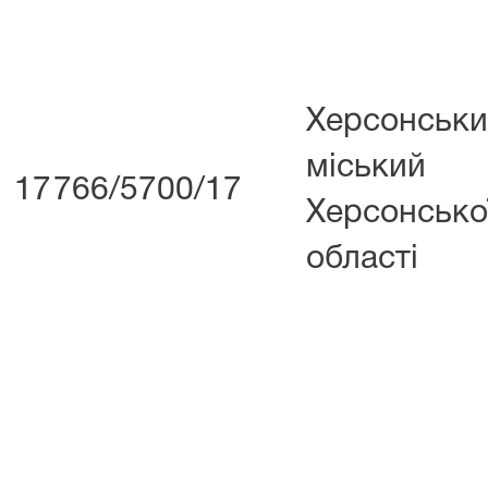
Херсонськ
міськи
17
766/5700/17
Херсонсько
області