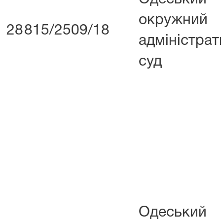
окружний
28
815/2509/18
адміністра
суд
Одеський