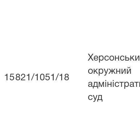
Херсонськ
окружний
15
821/1051/18
адміністра
суд